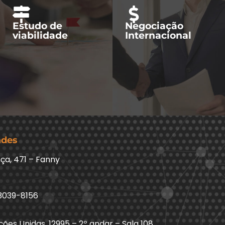
Estudo de
Negociação
viabilidade
Internacional
ades
ça, 471 – Fanny
3039-8156
ões Unidas, 12995 – 2º andar – Sala 108