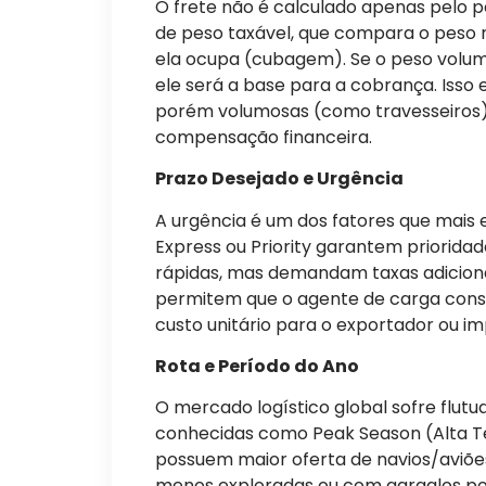
O frete não é calculado apenas pelo pe
de peso taxável, que compara o peso 
ela ocupa (cubagem). Se o peso volumé
ele será a base para a cobrança. Isso 
porém volumosas (como travesseiros
compensação financeira.
Prazo Desejado e Urgência
A urgência é um dos fatores que mais e
Express ou Priority garantem priorid
rápidas, mas demandam taxas adicionai
permitem que o agente de carga conso
custo unitário para o exportador ou i
Rota e Período do Ano
O mercado logístico global sofre flutu
conhecidas como Peak Season (Alta 
possuem maior oferta de navios/aviões,
menos exploradas ou com gargalos po