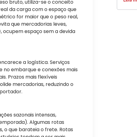
so bruto, utiliza-se o conceito
real da carga com o espaço que
trico for maior que o peso real,
evita que mercadorias leves,
), ocupem espaço sem a devida
ncarece a logística. Serviços
ade no embarque e conexões mais
s. Prazos mais flexíveis
lide mercadorias, reduzindo o
mportador.
ações sazonais intensas,
Temporada). Algumas rotas
 o que barateia o frete. Rotas
rtuários tendem a ser mais