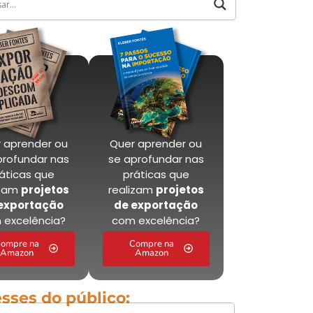
 aprender ou
Quer aprender ou
profundar nas
se aprofundar nas
áticas que
práticas que
izam
projetos
realizam
projetos
exportação
de exportação
 excelência?
com excelência?
ompre na
Compre na
Amazon
Amazon
esses do público: