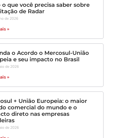
 o que você precisa saber sobre
litação de Radar
nho de 2026
ais »
nda o Acordo o Mercosul-União
peia e seu impacto no Brasil
aio de 2026
ais »
osul + União Europeia: o maior
do comercial do mundo e o
cto direto nas empresas
leiras
aio de 2026
ais »