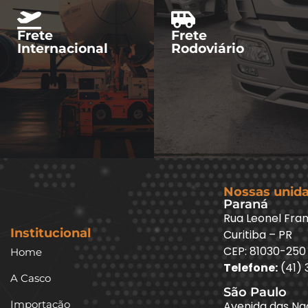
Frete
Frete
Internacional
Rodoviário
Nossas unid
Paraná
Rua Leonel Fran
Institucional
Curitiba – PR
CEP: 81030-250
Home
Telefone:
(41) 
A Casco
São Paulo
Importação
Avenida das Naç