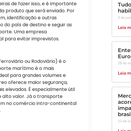
iras de fazer isso, e é importante
Tudo
da produto que será enviado. Por
habi
m, identificação e outras
5 de ju
o do país de destino e seguir as
Leia m
porte. Uma empresa
l para evitar imprevistos.
Ente
Euro
erroviário ou Rodoviário) é o
28 de m
sporte marítimo é o mais
Leia m
ideal para grandes volumes e
éreo oferece maior segurança,
s elevados. É especialmente útil
Merc
 alto valor. Já o transporte
acor
mum no comércio intra-continental
impa
.
brasi
13 de m
Leia m