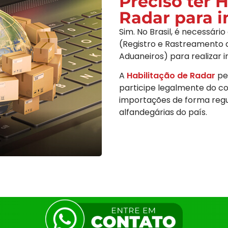
Preciso ter 
Radar para 
Sim. No Brasil, é necessári
(Registro e Rastreamento 
Aduaneiros) para realizar 
A
Habilitação de Radar
pe
participe legalmente do co
importações de forma reg
alfandegárias do país.