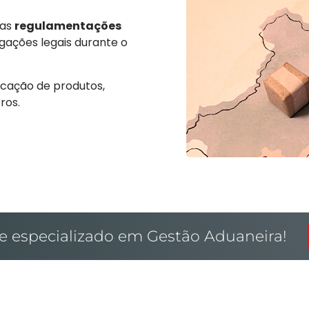
 as
regulamentações
gações legais durante o
ficação de produtos,
ros.
 especializado em Gestão Aduaneira!