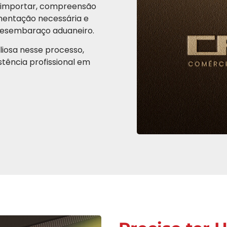
ue importar, compreensão
mentação necessária e
 desembaraço aduaneiro.
iosa nesse processo,
stência profissional em