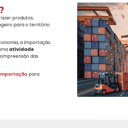
?
razer produtos,
eiro para o território
economia, a importação
 uma
atividade
compreensão das
 importação
para