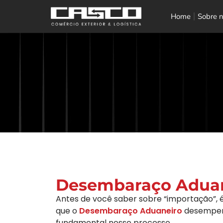
Home
Sobre 
Desembaraço Adua
Antes de você saber sobre “importação”, 
que o
Desembaraço Aduaneiro
desempen
fundamental nesse processo.