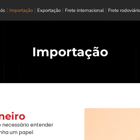
nós
Importação
Exportação
Frete internacional
Frete rodoviári
Importação
neiro
é necessário entender
ha um papel