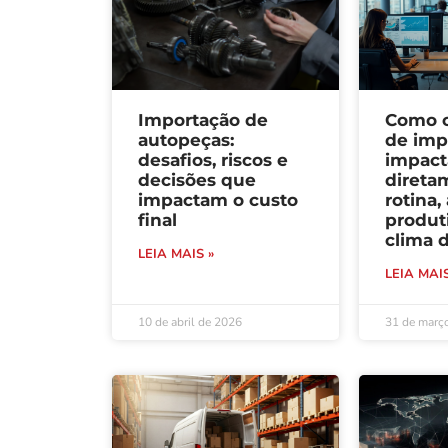
Importação de
Como 
autopeças:
de imp
desafios, riscos e
impac
decisões que
direta
impactam o custo
rotina,
final
produt
clima 
LEIA MAIS »
LEIA MAIS
10 de abril de 2026
31 de març