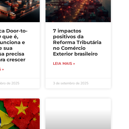
ca Door-to-
7 impactos
 que é,
positivos da
unciona e
Reforma Tributária
e sua
no Comércio
a precisa
Exterior brasileiro
ra crescer
LEIA MAIS »
 »
mbro de 2025
3 de setembro de 2025