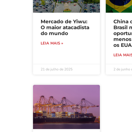
Mercado de Yiwu:
China 
O maior atacadista
Brasil 
do mundo
oportu
menos 
LEIA MAIS »
os EUA
LEIA MAIS
21 de julho de 2025
2 de junho