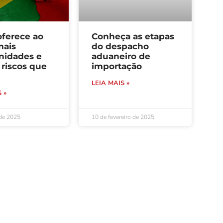
oferece ao
Conheça as etapas
mais
do despacho
nidades e
aduaneiro de
riscos que
importação
LEIA MAIS »
 »
 de 2025
10 de fevereiro de 2025