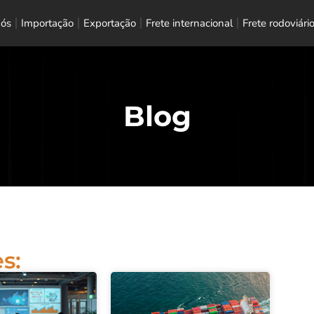
nós
Importação
Exportação
Frete internacional
Frete rodoviári
Blog
s: