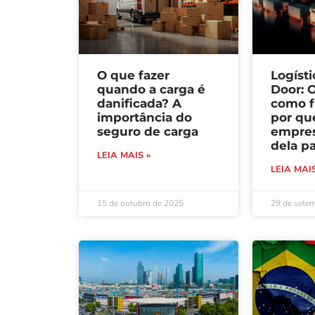
O que fazer
Logísti
quando a carga é
Door: O
danificada? A
como f
importância do
por qu
seguro de carga
empres
dela pa
LEIA MAIS »
LEIA MAIS
15 de outubro de 2025
29 de sete