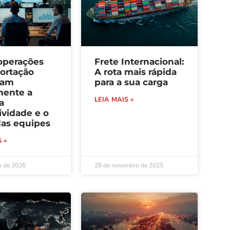
operações
Frete Internacional:
ortação
A rota mais rápida
tam
para a sua carga
mente a
LEIA MAIS »
 a
ividade e o
das equipes
 »
o de 2026
28 de novembro de 2025