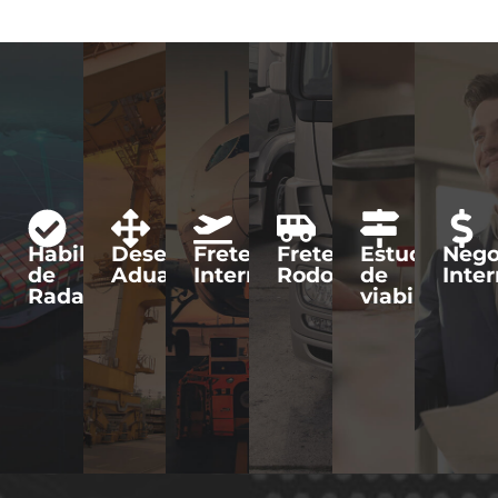
Habilitação
Desembaraço
Frete
Frete
Estudo
Nego
de
Aduaneiro
Internacional
Rodoviário
de
Inte
Radar
viabilidade