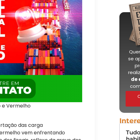
Quer
se a
pr
real
de 
com
C
o e Vermelho
Inter
rtação das carga
Tudo
vermelho vem enfrentando
habi