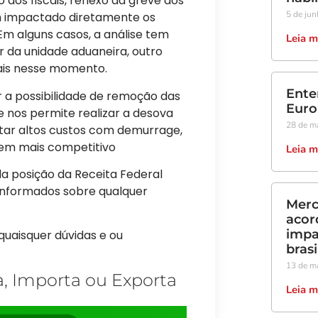
 dos fiscais, reflexo da greve dos
5 de ju
em impactado diretamente os
Em alguns casos, a análise tem
Leia m
er da unidade aduaneira, outro
scais nesse momento.
Ente
r a possibilidade de remoção das
Euro
 nos permite realizar a desova
28 de m
vitar altos custos com demurrage,
em mais competitivo
Leia m
 posição da Receita Federal
nformados sobre qualquer
Merc
acor
impa
quaisquer dúvidas e ou
brasi
13 de m
a, Importa ou Exporta
Leia m