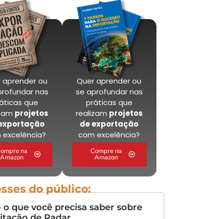
 aprender ou
Quer aprender ou
profundar nas
se aprofundar nas
áticas que
práticas que
izam
projetos
realizam
projetos
exportação
de exportação
 excelência?
com excelência?
ompre na
Compre na
Amazon
Amazon
esses do público:
 o que você precisa saber sobre
litação de Radar