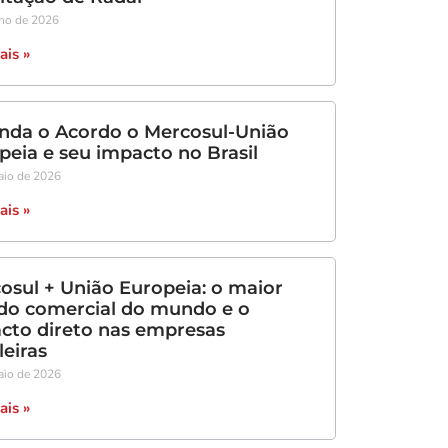
nho de 2026
ais »
nda o Acordo o Mercosul-União
peia e seu impacto no Brasil
aio de 2026
ais »
osul + União Europeia: o maior
do comercial do mundo e o
cto direto nas empresas
leiras
aio de 2026
ais »