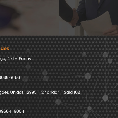
ades
ça, 471 – Fanny
3039-8156
ões Unidas, 12995 – 2º andar – Sala 108
 99684-9004