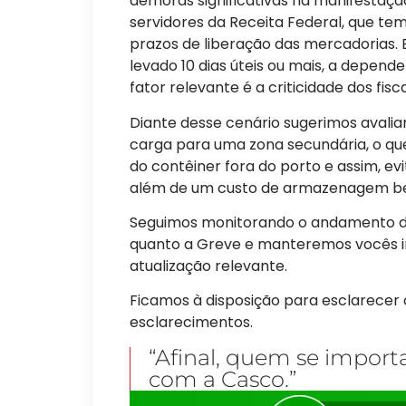
demoras significativas na manifestação
servidores da Receita Federal, que t
prazos de liberação das mercadorias. 
levado 10 dias úteis ou mais, a depend
fator relevante é a criticidade dos fi
Diante desse cenário sugerimos avalia
carga para uma zona secundária, o que
do contêiner fora do porto e assim, e
além de um custo de armazenagem b
Seguimos monitorando o andamento da
quanto a Greve e manteremos vocês i
atualização relevante.
Ficamos à disposição para esclarecer 
esclarecimentos.
“Afinal, quem se import
com a Casco.”