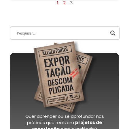
1
2
3
Quer aprender ou se aprofundar nas
práticas que realizam
projetos de
exportação
com excelência?