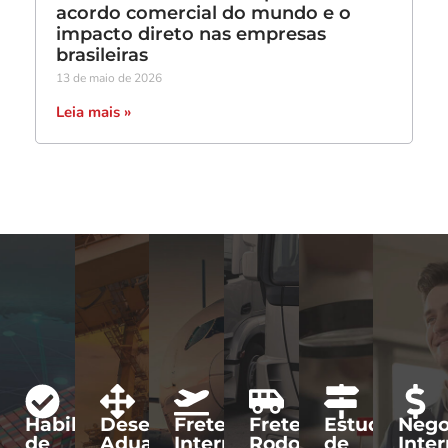
acordo comercial do mundo e o
impacto direto nas empresas
brasileiras
13 de maio de 2026
Leia mais »
Habilitação
Desembaraço
Frete
Frete
Estudo
Nego
de
Aduaneiro
Internacional
Rodoviário
de
Inte