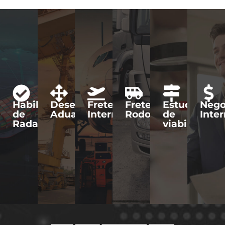
Habilitação
Desembaraço
Frete
Frete
Estudo
Nego
de
Aduaneiro
Internacional
Rodoviário
de
Inte
Radar
viabilidade